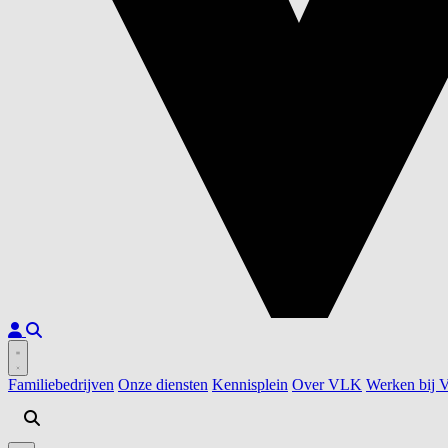
Familiebedrijven
Onze diensten
Kennisplein
Over VLK
Werken bij