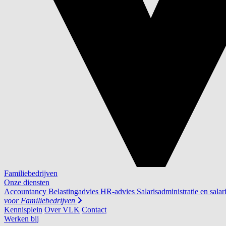
Familiebedrijven
Onze diensten
Accountancy
Belastingadvies
HR-advies
Salarisadministratie en salar
voor
Familiebedrijven
Kennisplein
Over VLK
Contact
Werken bij