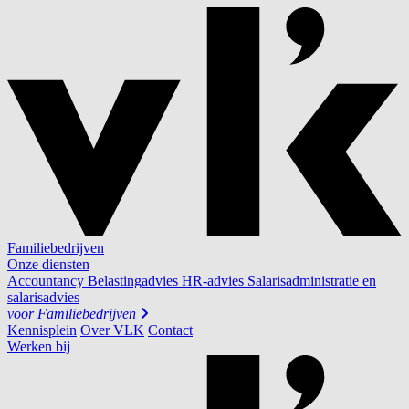
Familiebedrijven
Onze diensten
Accountancy
Belastingadvies
HR-advies
Salarisadministratie en
salarisadvies
voor
Familiebedrijven
Kennisplein
Over VLK
Contact
Werken bij