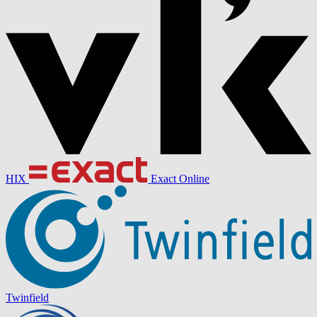
HIX
Exact Online
Twinfield