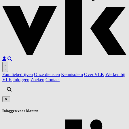
Familiebedrijven
Onze diensten
Kennisplein
Over VLK
Werken bij
VLK
Inloggen
Zoeken
Contact
✕
Inloggen voor klanten