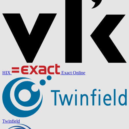
HIX
Exact Online
Twinfield