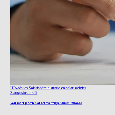
HR-advies
Salarisadministratie en salarisadvies
3 augustus 2026
Wat moet je weten of het Wettelijk Minimumloon?