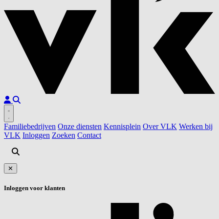
Familiebedrijven
Onze diensten
Kennisplein
Over VLK
Werken bij
VLK
Inloggen
Zoeken
Contact
✕
Inloggen voor klanten