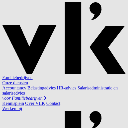
Familiebedrijven
Onze diensten
Accountancy
Belastingadvies
HR-advies
Salarisadministratie en
salarisadvies
voor
Familiebedrijven
Kennisplein
Over VLK
Contact
Werken bij