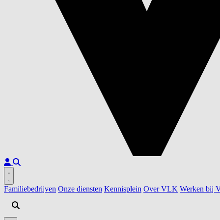
Familiebedrijven
Onze diensten
Kennisplein
Over VLK
Werken bij