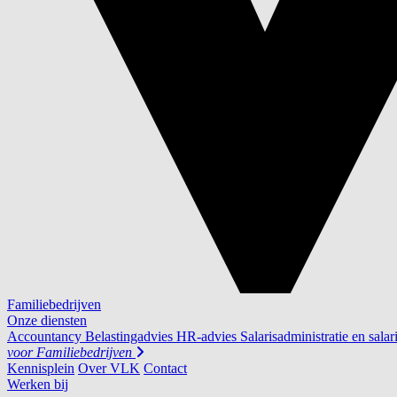
Familiebedrijven
Onze diensten
Accountancy
Belastingadvies
HR-advies
Salarisadministratie en salar
voor
Familiebedrijven
Kennisplein
Over VLK
Contact
Werken bij