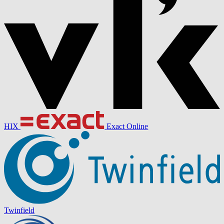
HIX
Exact Online
Twinfield