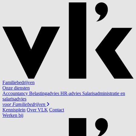
Familiebedrijven
Onze diensten
Accountancy
Belastingadvies
HR-advies
Salarisadministratie en
salarisadvies
voor
Familiebedrijven
Kennisplein
Over VLK
Contact
Werken bij