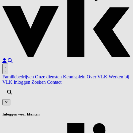
Familiebedrijven
Onze diensten
Kennisplein
Over VLK
Werken bij
VLK
Inloggen
Zoeken
Contact
✕
Inloggen voor klanten