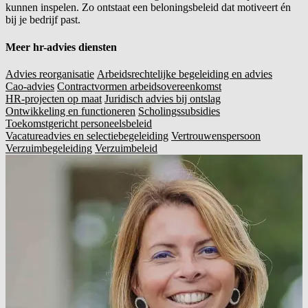
kunnen inspelen. Zo ontstaat een beloningsbeleid dat motiveert én
bij je bedrijf past.
Meer hr-advies diensten
Advies reorganisatie
Arbeidsrechtelijke begeleiding en advies
Cao-advies
Contractvormen arbeidsovereenkomst
HR-projecten op maat
Juridisch advies bij ontslag
Ontwikkeling en functioneren
Scholingssubsidies
Toekomstgericht personeelsbeleid
Vacatureadvies en selectiebegeleiding
Vertrouwenspersoon
Verzuimbegeleiding
Verzuimbeleid