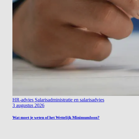
HR-advies
Salarisadministratie en salarisadvies
3 augustus 2026
Wat moet je weten of het Wettelijk Minimumloon?