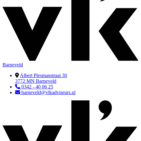
Barneveld
Albert Plesmanstraat 30
3772 MN Barneveld
0342 - 40 06 25
barneveld@vlkadviseurs.nl