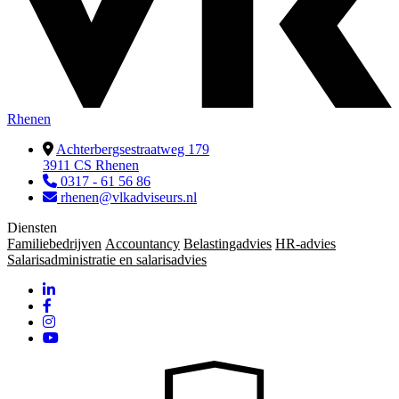
Rhenen
Achterbergsestraatweg 179
3911 CS Rhenen
0317 - 61 56 86
rhenen@vlkadviseurs.nl
Diensten
Familiebedrijven
Accountancy
Belastingadvies
HR-advies
Salarisadministratie en salarisadvies