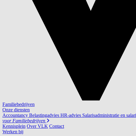
Familiebedrijven
Onze diensten
Accountancy
Belastingadvies
HR-advies
Salarisadministratie en salar
voor
Familiebedrijven
Kennisplein
Over VLK
Contact
Werken bij