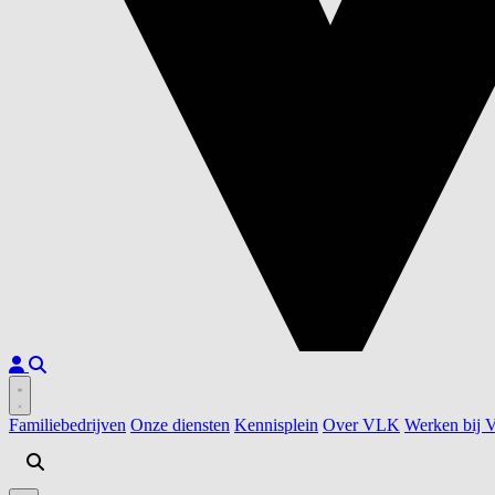
Familiebedrijven
Onze diensten
Kennisplein
Over VLK
Werken bij