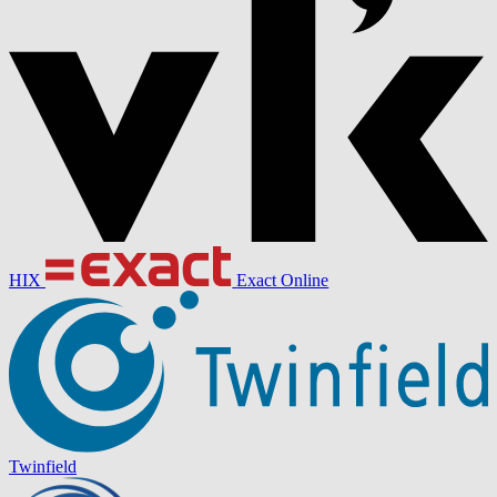
HIX
Exact Online
Twinfield