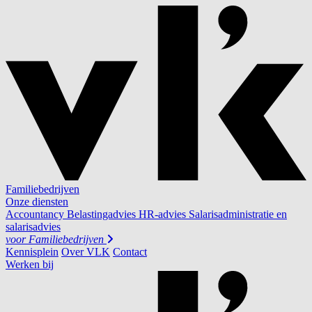
Familiebedrijven
Onze diensten
Accountancy
Belastingadvies
HR-advies
Salarisadministratie en
salarisadvies
voor
Familiebedrijven
Kennisplein
Over VLK
Contact
Werken bij