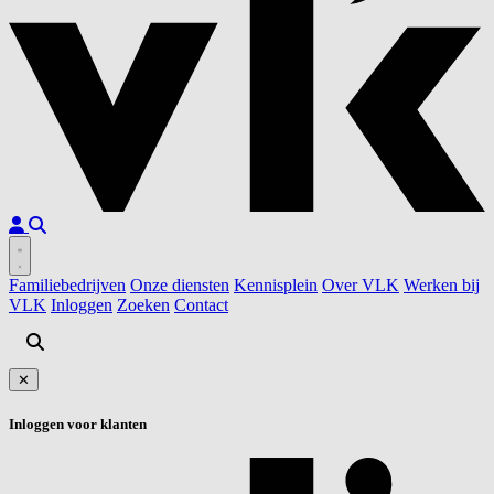
Familiebedrijven
Onze diensten
Kennisplein
Over VLK
Werken bij
VLK
Inloggen
Zoeken
Contact
✕
Inloggen voor klanten