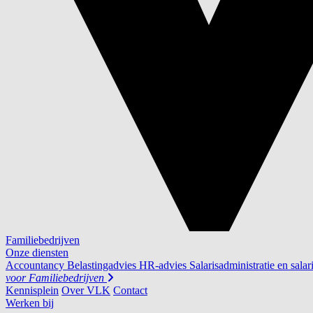
Familiebedrijven
Onze diensten
Accountancy
Belastingadvies
HR-advies
Salarisadministratie en salar
voor
Familiebedrijven
Kennisplein
Over VLK
Contact
Werken bij