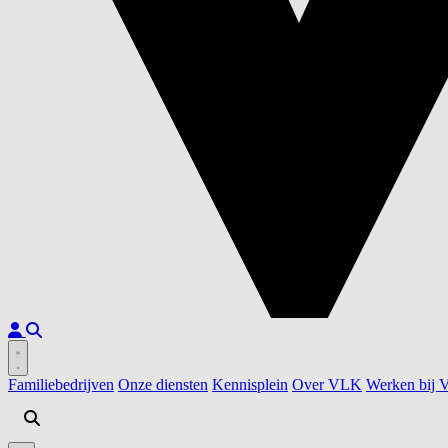
Familiebedrijven
Onze diensten
Kennisplein
Over VLK
Werken bij