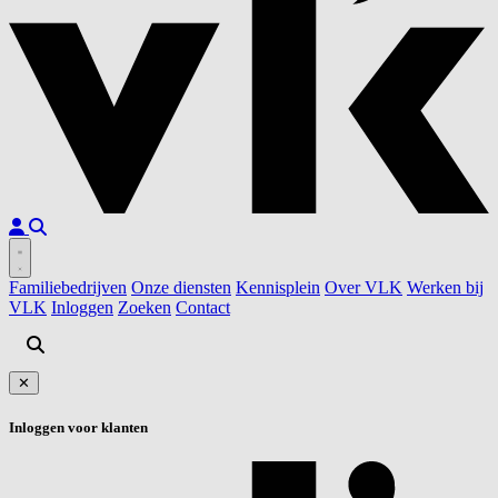
Familiebedrijven
Onze diensten
Kennisplein
Over VLK
Werken bij
VLK
Inloggen
Zoeken
Contact
✕
Inloggen voor klanten