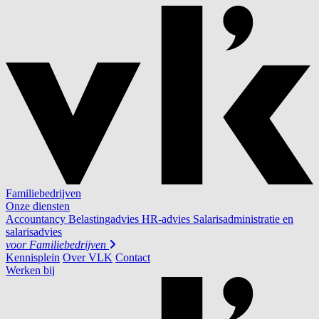
Familiebedrijven
Onze diensten
Accountancy
Belastingadvies
HR-advies
Salarisadministratie en
salarisadvies
voor
Familiebedrijven
Kennisplein
Over VLK
Contact
Werken bij