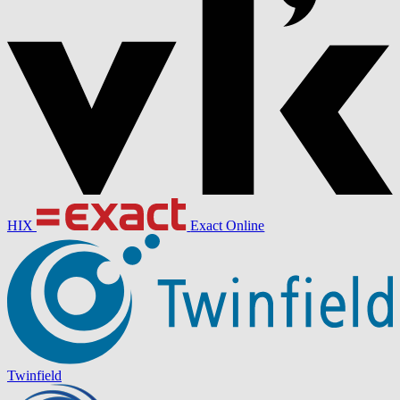
HIX
Exact Online
Twinfield