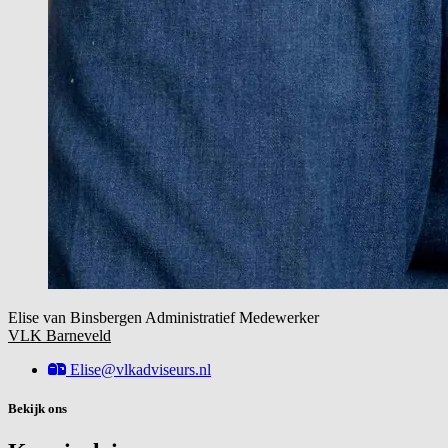
Elise van Binsbergen
Administratief Medewerker
VLK Barneveld
Elise@vlkadviseurs.nl
Bekijk ons