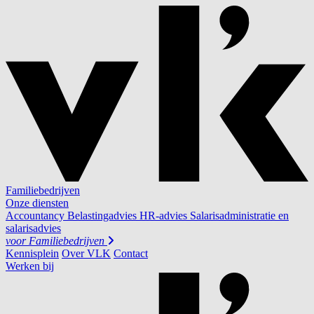
Familiebedrijven
Onze diensten
Accountancy
Belastingadvies
HR-advies
Salarisadministratie en
salarisadvies
voor
Familiebedrijven
Kennisplein
Over VLK
Contact
Werken bij