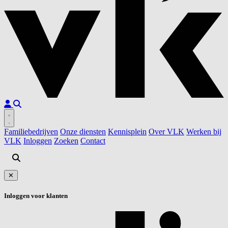
Familiebedrijven
Onze diensten
Kennisplein
Over VLK
Werken bij
VLK
Inloggen
Zoeken
Contact
✕
Inloggen voor klanten