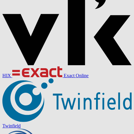
HIX
Exact Online
Twinfield