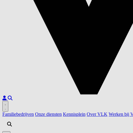
Familiebedrijven
Onze diensten
Kennisplein
Over VLK
Werken bij