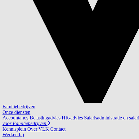
Familiebedrijven
Onze diensten
Accountancy
Belastingadvies
HR-advies
Salarisadministratie en salar
voor
Familiebedrijven
Kennisplein
Over VLK
Contact
Werken bij