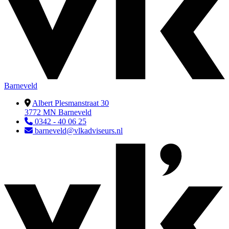
Barneveld
Albert Plesmanstraat 30
3772 MN Barneveld
0342 - 40 06 25
barneveld@vlkadviseurs.nl