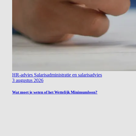
HR-advies
Salarisadministratie en salarisadvies
3 augustus 2026
Wat moet je weten of het Wettelijk Minimumloon?