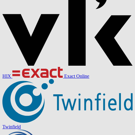
HIX
Exact Online
Twinfield