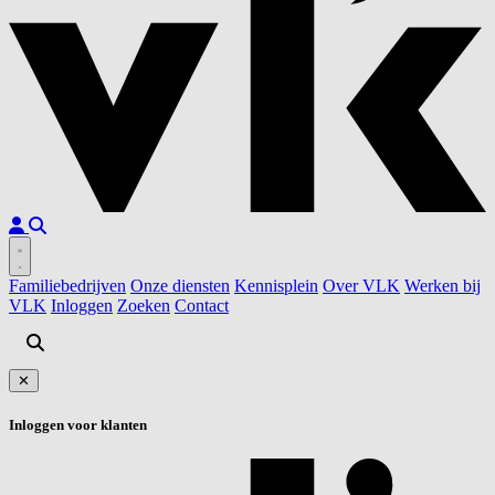
Familiebedrijven
Onze diensten
Kennisplein
Over VLK
Werken bij
VLK
Inloggen
Zoeken
Contact
✕
Inloggen voor klanten