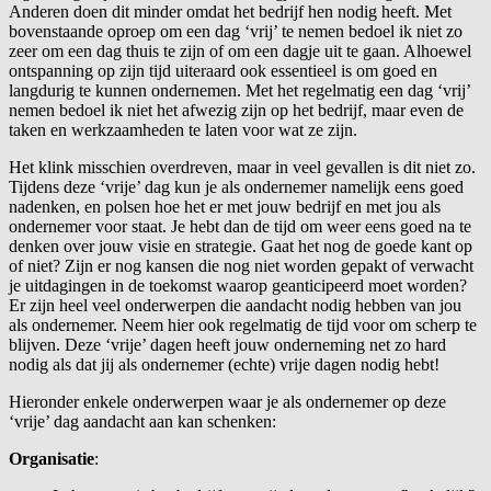
Anderen doen dit minder omdat het bedrijf hen nodig heeft. Met
bovenstaande oproep om een dag ‘vrij’ te nemen bedoel ik niet zo
zeer om een dag thuis te zijn of om een dagje uit te gaan. Alhoewel
ontspanning op zijn tijd uiteraard ook essentieel is om goed en
langdurig te kunnen ondernemen. Met het regelmatig een dag ‘vrij’
nemen bedoel ik niet het afwezig zijn op het bedrijf, maar even de
taken en werkzaamheden te laten voor wat ze zijn.
Het klink misschien overdreven, maar in veel gevallen is dit niet zo.
Tijdens deze ‘vrije’ dag kun je als ondernemer namelijk eens goed
nadenken, en polsen hoe het er met jouw bedrijf en met jou als
ondernemer voor staat. Je hebt dan de tijd om weer eens goed na te
denken over jouw visie en strategie. Gaat het nog de goede kant op
of niet? Zijn er nog kansen die nog niet worden gepakt of verwacht
je uitdagingen in de toekomst waarop geanticipeerd moet worden?
Er zijn heel veel onderwerpen die aandacht nodig hebben van jou
als ondernemer. Neem hier ook regelmatig de tijd voor om scherp te
blijven. Deze ‘vrije’ dagen heeft jouw onderneming net zo hard
nodig als dat jij als ondernemer (echte) vrije dagen nodig hebt!
Hieronder enkele onderwerpen waar je als ondernemer op deze
‘vrije’ dag aandacht aan kan schenken:
Organisatie
: