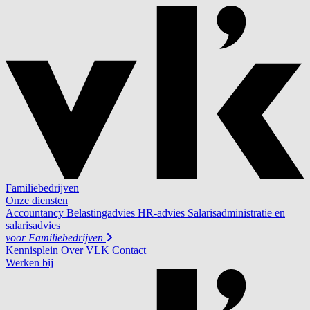
Familiebedrijven
Onze diensten
Accountancy
Belastingadvies
HR-advies
Salarisadministratie en
salarisadvies
voor
Familiebedrijven
Kennisplein
Over VLK
Contact
Werken bij