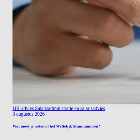
HR-advies
Salarisadministratie en salarisadvies
3 augustus 2026
Wat moet je weten of het Wettelijk Minimumloon?