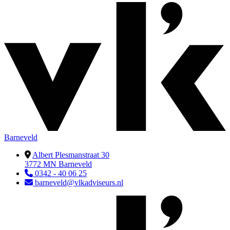
Barneveld
Albert Plesmanstraat 30
3772 MN Barneveld
0342 - 40 06 25
barneveld@vlkadviseurs.nl