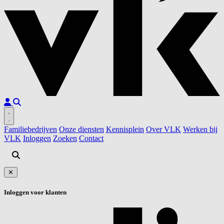
Familiebedrijven
Onze diensten
Kennisplein
Over VLK
Werken bij
VLK
Inloggen
Zoeken
Contact
✕
Inloggen voor klanten