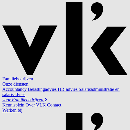
Familiebedrijven
Onze diensten
Accountancy
Belastingadvies
HR-advies
Salarisadministratie en
salarisadvies
voor
Familiebedrijven
Kennisplein
Over VLK
Contact
Werken bij