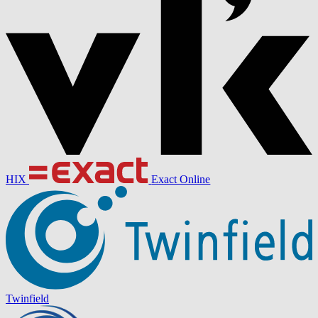
HIX
Exact Online
Twinfield