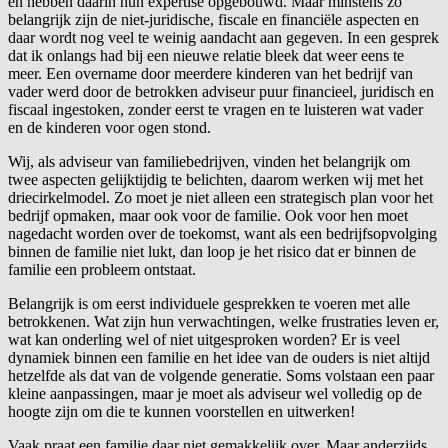
en hebben daarin hun expertise opgebouwd. Maar minstens zo
belangrijk zijn de niet-juridische, fiscale en financiële aspecten en
daar wordt nog veel te weinig aandacht aan gegeven. In een gesprek
dat ik onlangs had bij een nieuwe relatie bleek dat weer eens te
meer. Een overname door meerdere kinderen van het bedrijf van
vader werd door de betrokken adviseur puur financieel, juridisch en
fiscaal ingestoken, zonder eerst te vragen en te luisteren wat vader
en de kinderen voor ogen stond.
Wij, als adviseur van familiebedrijven, vinden het belangrijk om
twee aspecten gelijktijdig te belichten, daarom werken wij met het
driecirkelmodel. Zo moet je niet alleen een strategisch plan voor het
bedrijf opmaken, maar ook voor de familie. Ook voor hen moet
nagedacht worden over de toekomst, want als een bedrijfsopvolging
binnen de familie niet lukt, dan loop je het risico dat er binnen de
familie een probleem ontstaat.
Belangrijk is om eerst individuele gesprekken te voeren met alle
betrokkenen. Wat zijn hun verwachtingen, welke frustraties leven er,
wat kan onderling wel of niet uitgesproken worden? Er is veel
dynamiek binnen een familie en het idee van de ouders is niet altijd
hetzelfde als dat van de volgende generatie. Soms volstaan een paar
kleine aanpassingen, maar je moet als adviseur wel volledig op de
hoogte zijn om die te kunnen voorstellen en uitwerken!
Vaak praat een familie daar niet gemakkelijk over. Maar anderzijds