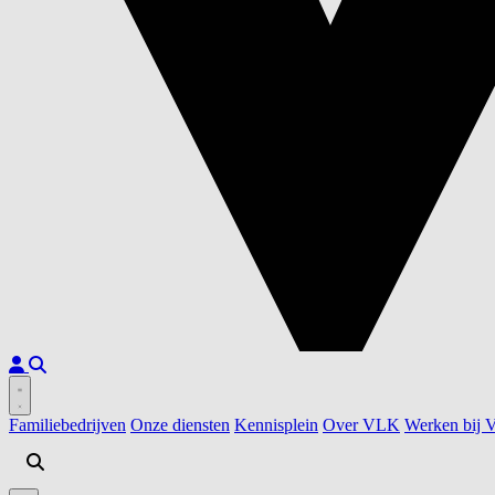
Familiebedrijven
Onze diensten
Kennisplein
Over VLK
Werken bij