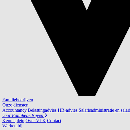
Familiebedrijven
Onze diensten
Accountancy
Belastingadvies
HR-advies
Salarisadministratie en salar
voor
Familiebedrijven
Kennisplein
Over VLK
Contact
Werken bij