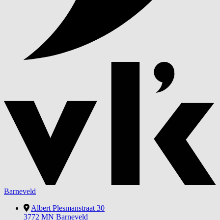
Barneveld
Albert Plesmanstraat 30
3772 MN Barneveld