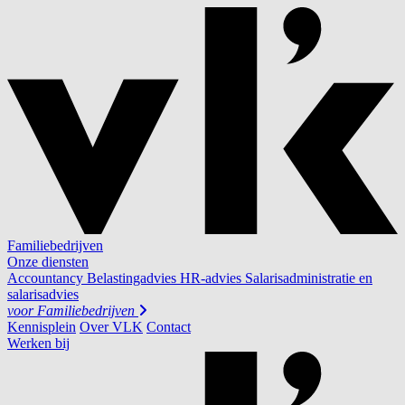
Familiebedrijven
Onze diensten
Accountancy
Belastingadvies
HR-advies
Salarisadministratie en
salarisadvies
voor
Familiebedrijven
Kennisplein
Over VLK
Contact
Werken bij