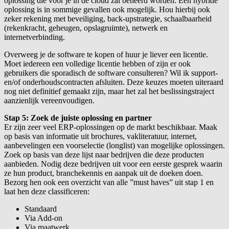
oplossing die voor je in de cloud zal beheerd worden. Een hybride
oplossing is in sommige gevallen ook mogelijk. Hou hierbij ook
zeker rekening met beveiliging, back-upstrategie, schaalbaarheid
(rekenkracht, geheugen, opslagruimte), netwerk en
internetverbinding.
Overweeg je de software te kopen of huur je liever een licentie.
Moet iedereen een volledige licentie hebben of zijn er ook
gebruikers die sporadisch de software consulteren? Wil ik support-
en/of onderhoudscontracten afsluiten. Deze keuzes moeten uiteraard
nog niet definitief gemaakt zijn, maar het zal het beslissingstraject
aanzienlijk vereenvoudigen.
Stap 5: Zoek de juiste oplossing en partner
Er zijn zeer veel ERP-oplossingen op de markt beschikbaar. Maak
op basis van informatie uit brochures, vakliteratuur, internet,
aanbevelingen een voorselectie (longlist) van mogelijke oplossingen.
Zoek op basis van deze lijst naar bedrijven die deze producten
aanbieden. Nodig deze bedrijven uit voor een eerste gesprek waarin
ze hun product, branchekennis en aanpak uit de doeken doen.
Bezorg hen ook een overzicht van alle ”must haves” uit stap 1 en
laat hen deze classificeren:
Standaard
Via Add-on
Via maatwerk