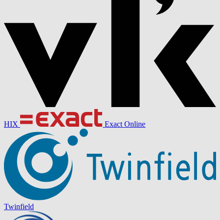
HIX
Exact Online
Twinfield