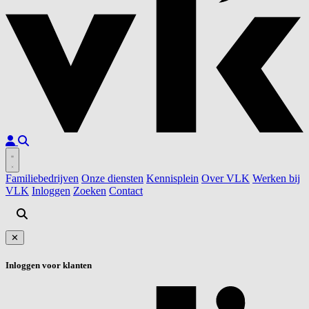
Familiebedrijven
Onze diensten
Kennisplein
Over VLK
Werken bij
VLK
Inloggen
Zoeken
Contact
✕
Inloggen voor klanten