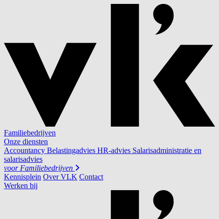
Familiebedrijven
Onze diensten
Accountancy
Belastingadvies
HR-advies
Salarisadministratie en
salarisadvies
voor
Familiebedrijven
Kennisplein
Over VLK
Contact
Werken bij