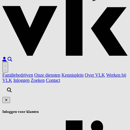
Familiebedrijven
Onze diensten
Kennisplein
Over VLK
Werken bij
VLK
Inloggen
Zoeken
Contact
✕
Inloggen voor klanten