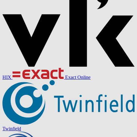
HIX
Exact Online
Twinfield