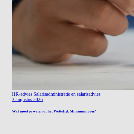
HR-advies
Salarisadministratie en salarisadvies
3 augustus 2026
Wat moet je weten of het Wettelijk Minimumloon?