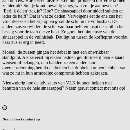
aan hun eis. Hoe lossen deze zussen hun probleem op? Hoe komen
ze hier uit? Stel je komt toevallig langs, wat zou je aanbevelen?
‘Eerlijk delen’ zeg je? Hoe? De sinaasappel doormiddel snijden en
ieder de helft? Dat is wat ze deden. Vervolgens eet de ene zus het
vruchtvlees en het sap op en gooit de schil in de vuilnisbak. De
andere zus verwijdert de schil van haar helft en raspt de schil in het
beslag voor de taart die ze bakt. Ze gooit het binnenste van de
sinaasappel in de vuilnisbak. Dat ligt nu tussen de koffieprut voordat
haar zus er erg in heeft.
Moraal: de zussen gingen het debat in met een onwrikbaar
standpunt. Als ze eerst bij elkaar hadden geïnformeerd naar elkaars
wensen of belangen, dan hadden ze een ander soort
overeenstemming bereikt en beiden het dubbele kunnen hebben van
wat ze nu in hun armoedige compromis hebben gekregen.
Nieuwgierig hoe de adviseurs van VLK kunnen helpen met
benutten van de hele sinaasappel? Neem gerust contact met ons op!
Neem direct contact op