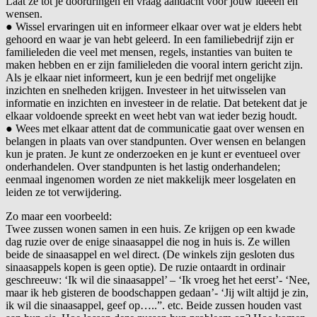
Laat ze tot je doordringen en vraag aandacht voor jouw ideeën en
wensen.
● Wissel ervaringen uit en informeer elkaar over wat je elders hebt
gehoord en waar je van hebt geleerd. In een familiebedrijf zijn er
familieleden die veel met mensen, regels, instanties van buiten te
maken hebben en er zijn familieleden die vooral intern gericht zijn.
Als je elkaar niet informeert, kun je een bedrijf met ongelijke
inzichten en snelheden krijgen. Investeer in het uitwisselen van
informatie en inzichten en investeer in de relatie. Dat betekent dat je
elkaar voldoende spreekt en weet hebt van wat ieder bezig houdt.
● Wees met elkaar attent dat de communicatie gaat over wensen en
belangen in plaats van over standpunten. Over wensen en belangen
kun je praten. Je kunt ze onderzoeken en je kunt er eventueel over
onderhandelen. Over standpunten is het lastig onderhandelen;
eenmaal ingenomen worden ze niet makkelijk meer losgelaten en
leiden ze tot verwijdering.
Zo maar een voorbeeld:
Twee zussen wonen samen in een huis. Ze krijgen op een kwade
dag ruzie over de enige sinaasappel die nog in huis is. Ze willen
beide de sinaasappel en wel direct. (De winkels zijn gesloten dus
sinaasappels kopen is geen optie). De ruzie ontaardt in ordinair
geschreeuw: ‘Ik wil die sinaasappel’ – ‘Ik vroeg het het eerst’- ‘Nee,
maar ik heb gisteren de boodschappen gedaan’- ‘Jij wilt altijd je zin,
ik wil die sinaasappel, geef op…..”. etc. Beide zussen houden vast