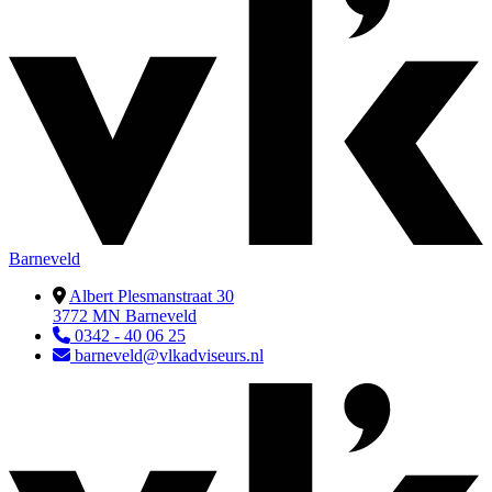
Barneveld
Albert Plesmanstraat 30
3772 MN Barneveld
0342 - 40 06 25
barneveld@vlkadviseurs.nl