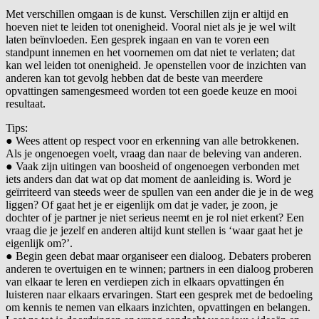
Met verschillen omgaan is de kunst. Verschillen zijn er altijd en
hoeven niet te leiden tot onenigheid. Vooral niet als je je wel wilt
laten beïnvloeden. Een gesprek ingaan en van te voren een
standpunt innemen en het voornemen om dat niet te verlaten; dat
kan wel leiden tot onenigheid. Je openstellen voor de inzichten van
anderen kan tot gevolg hebben dat de beste van meerdere
opvattingen samengesmeed worden tot een goede keuze en mooi
resultaat.
Tips:
● Wees attent op respect voor en erkenning van alle betrokkenen.
Als je ongenoegen voelt, vraag dan naar de beleving van anderen.
● Vaak zijn uitingen van boosheid of ongenoegen verbonden met
iets anders dan dat wat op dat moment de aanleiding is. Word je
geïrriteerd van steeds weer de spullen van een ander die je in de weg
liggen? Of gaat het je er eigenlijk om dat je vader, je zoon, je
dochter of je partner je niet serieus neemt en je rol niet erkent? Een
vraag die je jezelf en anderen altijd kunt stellen is ‘waar gaat het je
eigenlijk om?’.
● Begin geen debat maar organiseer een dialoog. Debaters proberen
anderen te overtuigen en te winnen; partners in een dialoog proberen
van elkaar te leren en verdiepen zich in elkaars opvattingen én
luisteren naar elkaars ervaringen. Start een gesprek met de bedoeling
om kennis te nemen van elkaars inzichten, opvattingen en belangen.