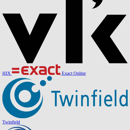
HIX
Exact Online
Twinfield