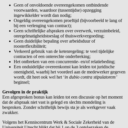
Geen of onvoldoende overeengekomen ontbindende
voorwaarden, waardoor (tussentijdse) opzegging
ingewikkelder wordt dan nodig;
Ongeldig overeengekomen proeftijd (bijvoorbeeld te lang of
bij een verlenging van contract);
Geen schriftelijke afspraken over overwerk, verzuimbeleid,
onregelmatigheidstoeslag of thuiswerkvergoeding;
Geen duidelijke bepaling over arbeidsduur of
roosterflexibiliteit;
Verkeerd gebruik van de ketenregeling: te veel tijdelijke
contracten of een onterechte onderbreking;
Het ontbreken van een concurrentie- en/of relatiebeding;
Een onduidelijke overeenkomst kan leiden tot juridische
onenigheid, waarbij het voordeel aan de medewerker gegeven
wordt, dit heet ook wel het ‘
in dubio contra
stipulatorem’
beginsel;
Gevolgen in de praktijk
Een afgesproken bonus kan leiden tot een discussie op het moment
dat de afspraak niet vast is gelegd en slechts mondeling is
besproken. Zonder schriftelijk bewijs sta je als werkgever vaak
zwakker.
Volgens het Kenniscentrum Werk & Sociale Zekerheid van de
Universiteit Utrecht blijkt dat bij 1 op de 3 ontslagzaken de