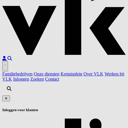
Familiebedrijven
Onze diensten
Kennisplein
Over VLK
Werken bij
VLK
Inloggen
Zoeken
Contact
✕
Inloggen voor klanten