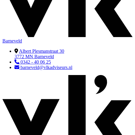
Barneveld
Albert Plesmanstraat 30
3772 MN Barneveld
0342 - 40 06 25
barneveld@vlkadviseurs.nl