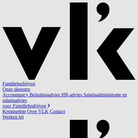
Familiebedrijven
Onze diensten
Accountancy
Belastingadvies
HR-advies
Salarisadministratie en
salarisadvies
voor
Familiebedrijven
Kennisplein
Over VLK
Contact
Werken bij