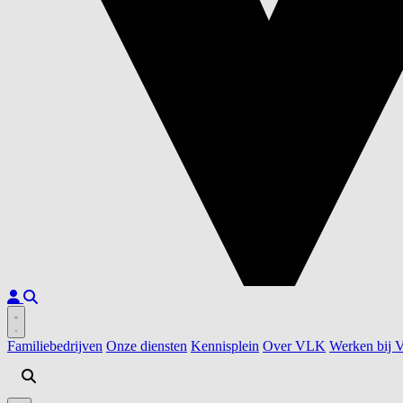
Familiebedrijven
Onze diensten
Kennisplein
Over VLK
Werken bij