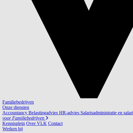
Familiebedrijven
Onze diensten
Accountancy
Belastingadvies
HR-advies
Salarisadministratie en salar
voor
Familiebedrijven
Kennisplein
Over VLK
Contact
Werken bij