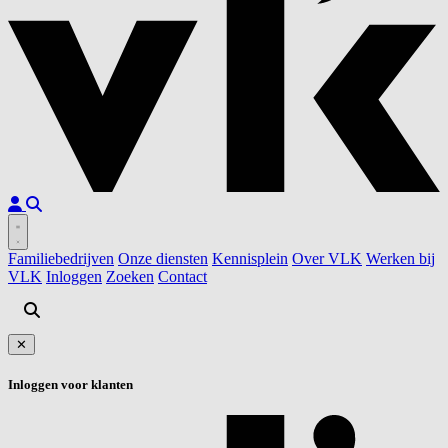
Familiebedrijven
Onze diensten
Kennisplein
Over VLK
Werken bij
VLK
Inloggen
Zoeken
Contact
✕
Inloggen voor klanten