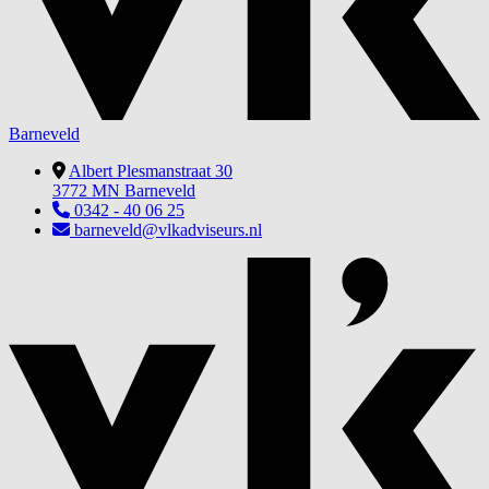
Barneveld
Albert Plesmanstraat 30
3772 MN Barneveld
0342 - 40 06 25
barneveld@vlkadviseurs.nl