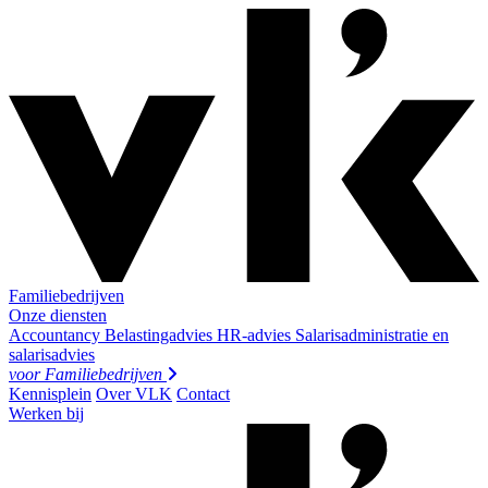
Familiebedrijven
Onze diensten
Accountancy
Belastingadvies
HR-advies
Salarisadministratie en
salarisadvies
voor
Familiebedrijven
Kennisplein
Over VLK
Contact
Werken bij