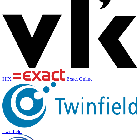
HIX
Exact Online
Twinfield