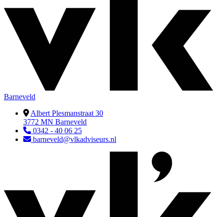
Barneveld
Albert Plesmanstraat 30
3772 MN Barneveld
0342 - 40 06 25
barneveld@vlkadviseurs.nl