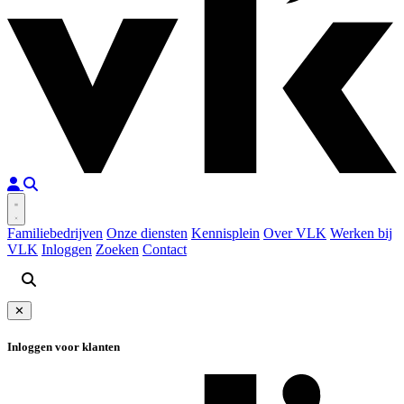
Familiebedrijven
Onze diensten
Kennisplein
Over VLK
Werken bij
VLK
Inloggen
Zoeken
Contact
✕
Inloggen voor klanten