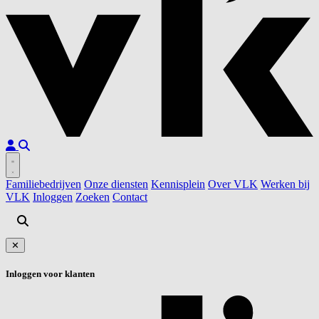
Familiebedrijven
Onze diensten
Kennisplein
Over VLK
Werken bij
VLK
Inloggen
Zoeken
Contact
✕
Inloggen voor klanten