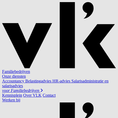
Familiebedrijven
Onze diensten
Accountancy
Belastingadvies
HR-advies
Salarisadministratie en
salarisadvies
voor
Familiebedrijven
Kennisplein
Over VLK
Contact
Werken bij