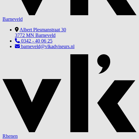
Barneveld
Albert Plesmanstraat 30
3772 MN Barneveld
0342 - 40 06 25
barneveld@vlkadviseurs.nl
Rhenen