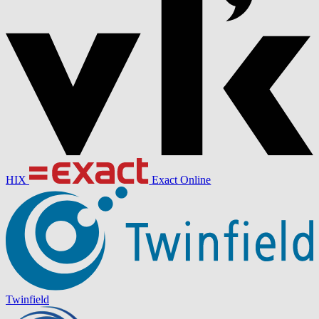
HIX
Exact Online
Twinfield