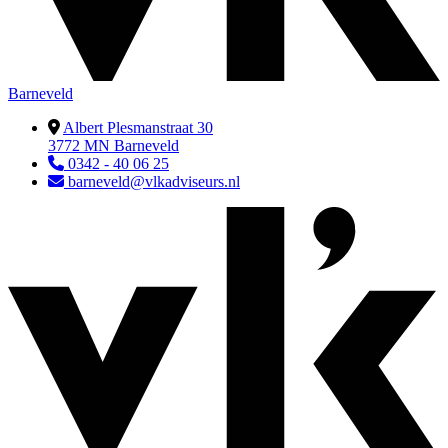
Barneveld
Albert Plesmanstraat 30
3772 MN Barneveld
0342 - 40 06 25
barneveld@vlkadviseurs.nl