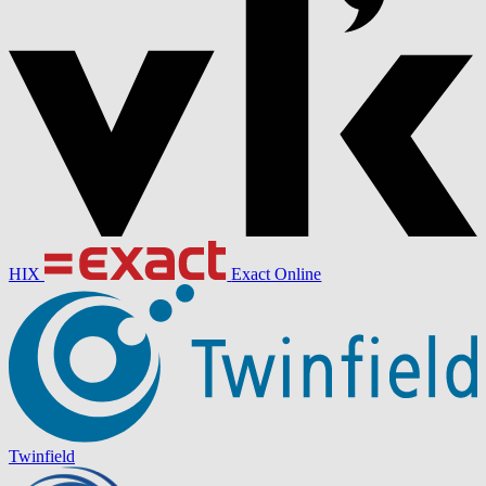
HIX
Exact Online
Twinfield