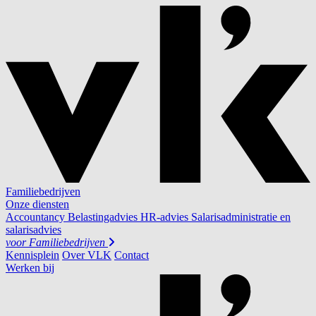
Familiebedrijven
Onze diensten
Accountancy
Belastingadvies
HR-advies
Salarisadministratie en
salarisadvies
voor
Familiebedrijven
Kennisplein
Over VLK
Contact
Werken bij