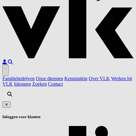
Familiebedrijven
Onze diensten
Kennisplein
Over VLK
Werken bij
VLK
Inloggen
Zoeken
Contact
✕
Inloggen voor klanten