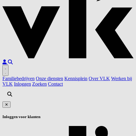
Familiebedrijven
Onze diensten
Kennisplein
Over VLK
Werken bij
VLK
Inloggen
Zoeken
Contact
✕
Inloggen voor klanten