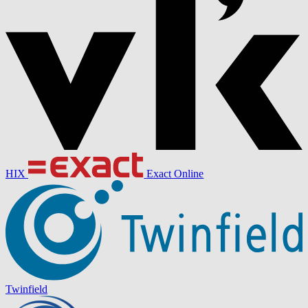
HIX
Exact Online
Twinfield