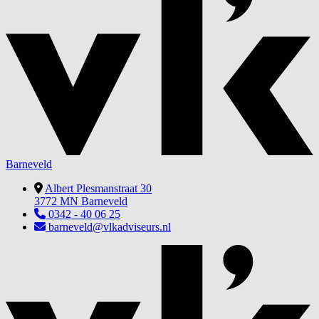
Barneveld
Albert Plesmanstraat 30
3772 MN Barneveld
0342 - 40 06 25
barneveld@vlkadviseurs.nl