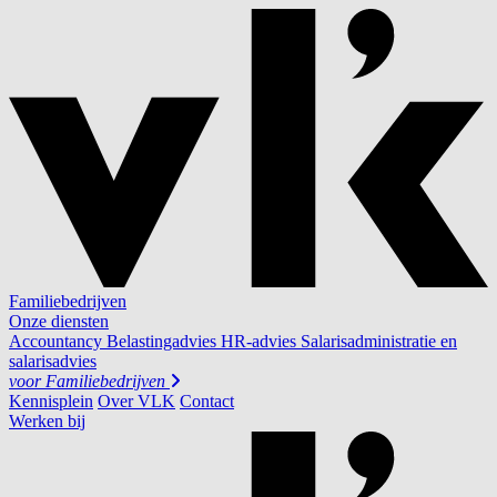
Familiebedrijven
Onze diensten
Accountancy
Belastingadvies
HR-advies
Salarisadministratie en
salarisadvies
voor
Familiebedrijven
Kennisplein
Over VLK
Contact
Werken bij