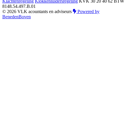
Klachtenregeling
Klokkenluidersregeling
KVK 30 20 40 62
BTW
8148.54.497.B.01
© 2026 VLK acountants en adviseurs
Powered by
BenedenBoven