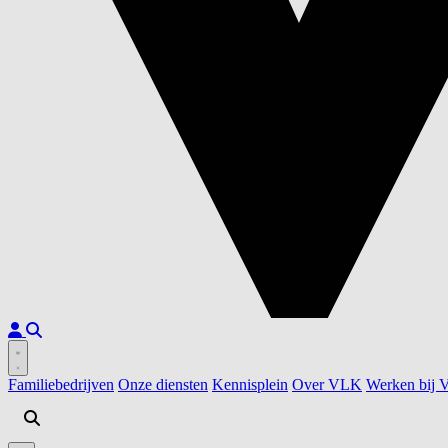
Familiebedrijven
Onze diensten
Kennisplein
Over VLK
Werken bij