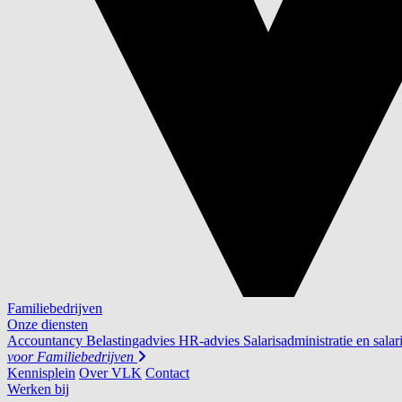
Familiebedrijven
Onze diensten
Accountancy
Belastingadvies
HR-advies
Salarisadministratie en salar
voor
Familiebedrijven
Kennisplein
Over VLK
Contact
Werken bij