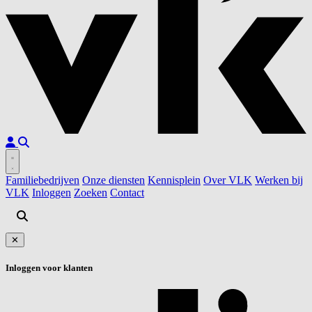
Familiebedrijven
Onze diensten
Kennisplein
Over VLK
Werken bij
VLK
Inloggen
Zoeken
Contact
✕
Inloggen voor klanten