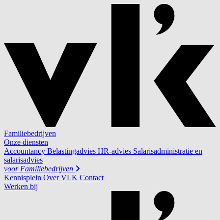
Familiebedrijven
Onze diensten
Accountancy
Belastingadvies
HR-advies
Salarisadministratie en
salarisadvies
voor
Familiebedrijven
Kennisplein
Over VLK
Contact
Werken bij