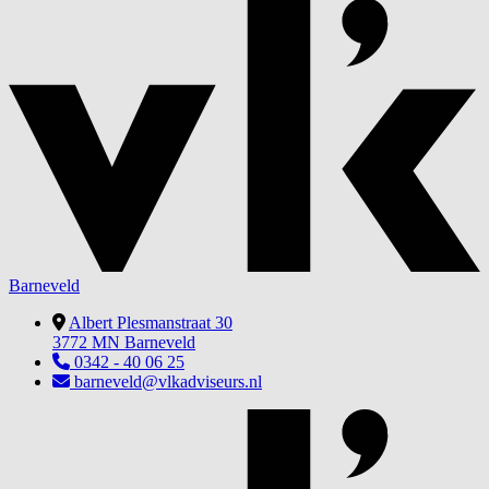
Barneveld
Albert Plesmanstraat 30
3772 MN Barneveld
0342 - 40 06 25
barneveld@vlkadviseurs.nl