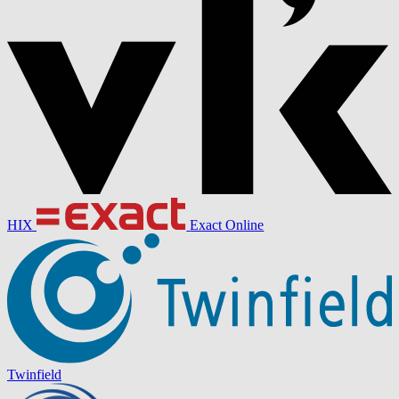
HIX
Exact Online
Twinfield