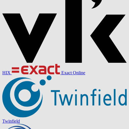
HIX
Exact Online
Twinfield