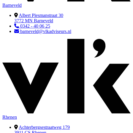
Barneveld
Albert Plesmanstraat 30
3772 MN Barneveld
0342 - 40 06 25
barneveld@vlkadviseurs.nl
Rhenen
Achterbergsestraatweg 179
3911 CS Rhenen