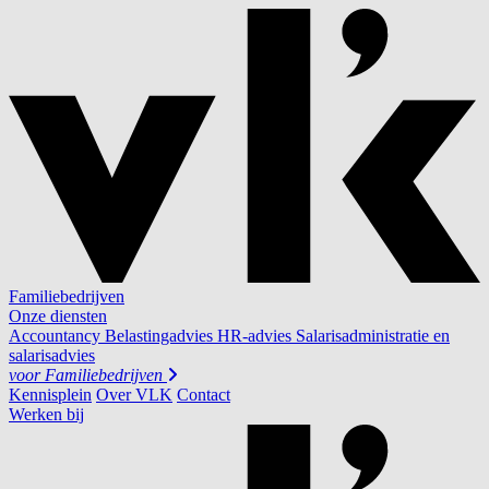
Familiebedrijven
Onze diensten
Accountancy
Belastingadvies
HR-advies
Salarisadministratie en
salarisadvies
voor
Familiebedrijven
Kennisplein
Over VLK
Contact
Werken bij