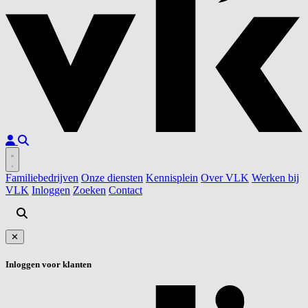
Familiebedrijven
Onze diensten
Kennisplein
Over VLK
Werken bij
VLK
Inloggen
Zoeken
Contact
✕
Inloggen voor klanten