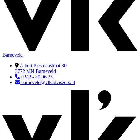
Barneveld
Albert Plesmanstraat 30
3772 MN Barneveld
0342 - 40 06 25
barneveld@vlkadviseurs.nl