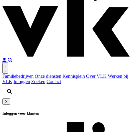
Familiebedrijven
Onze diensten
Kennisplein
Over VLK
Werken bij
VLK
Inloggen
Zoeken
Contact
✕
Inloggen voor klanten