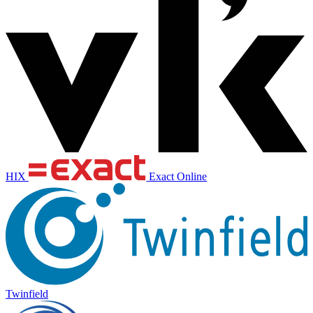
HIX
Exact Online
Twinfield