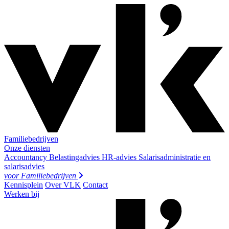
Familiebedrijven
Onze diensten
Accountancy
Belastingadvies
HR-advies
Salarisadministratie en
salarisadvies
voor
Familiebedrijven
Kennisplein
Over VLK
Contact
Werken bij