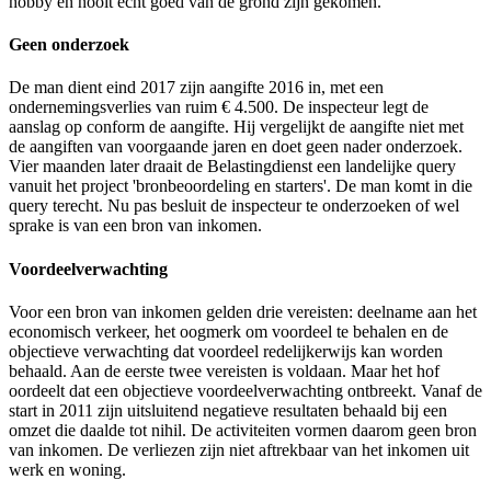
hobby en nooit echt goed van de grond zijn gekomen.
Geen onderzoek
De man dient eind 2017 zijn aangifte 2016 in, met een
ondernemingsverlies van ruim € 4.500. De inspecteur legt de
aanslag op conform de aangifte. Hij vergelijkt de aangifte niet met
de aangiften van voorgaande jaren en doet geen nader onderzoek.
Vier maanden later draait de Belastingdienst een landelijke query
vanuit het project 'bronbeoordeling en starters'. De man komt in die
query terecht. Nu pas besluit de inspecteur te onderzoeken of wel
sprake is van een bron van inkomen.
Voordeelverwachting
Voor een bron van inkomen gelden drie vereisten: deelname aan het
economisch verkeer, het oogmerk om voordeel te behalen en de
objectieve verwachting dat voordeel redelijkerwijs kan worden
behaald. Aan de eerste twee vereisten is voldaan. Maar het hof
oordeelt dat een objectieve voordeelverwachting ontbreekt. Vanaf de
start in 2011 zijn uitsluitend negatieve resultaten behaald bij een
omzet die daalde tot nihil. De activiteiten vormen daarom geen bron
van inkomen. De verliezen zijn niet aftrekbaar van het inkomen uit
werk en woning.