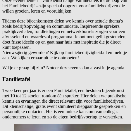
Onze evenementen – van kleinschalige Familietafels tot de Dag van
het Familiebedrijf – zijn speciaal opgezet voor familiebedrijven die
willen groeien, leren en vooruitkijken.
Tijdens deze bijeenkomsten delen we kennis over actuele thema’s
zoals bedrijfsopvolging en communicatie. Inspirerende sprekers,
praktijkverhalen, rondleidingen en netwerkborrels zorgen voor een
afwisselend en waardevol programma. Je ontmoet gelijkgestemden,
doet frisse ideeën op en gaat naar huis met inspiratie die je direct
kunt toepassen.
Nieuwsgierig geworden? Kijk op familiebedrijvigheid.nl en meld je
aan. We kijken ernaar uit je te ontmoeten!
Wil je er graag bij zijn? Noteer deze events dan alvast in je agenda.
Familietafel
Twee keer per jaar is er een Familietafel, een besloten bijeenkomst
met 10 tot 12 stoelen rondom één spreker. Hier delen we praktische
kennis en ervaringen die direct relevant zijn voor familiebedrijven.
Dit kleinschalige, gratis event stimuleert diepgaande gesprekken en
persoonlijke contacten. Het is een unieke kans om van collega-
ondernemers te leren en zo de eigen bedrijfsvoering te versterken.