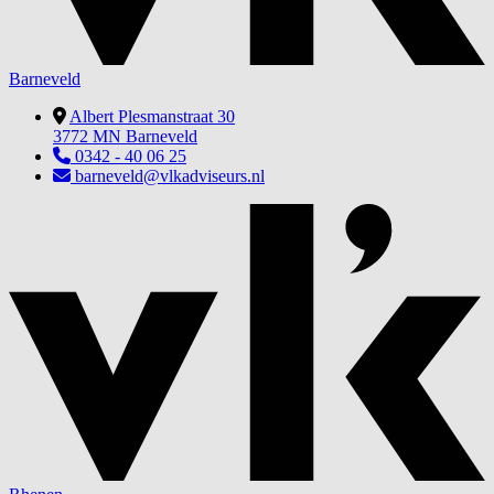
Barneveld
Albert Plesmanstraat 30
3772 MN Barneveld
0342 - 40 06 25
barneveld@vlkadviseurs.nl