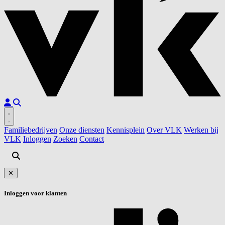
Familiebedrijven
Onze diensten
Kennisplein
Over VLK
Werken bij
VLK
Inloggen
Zoeken
Contact
✕
Inloggen voor klanten