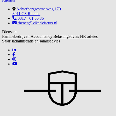
Rhenen
Achterbergsestraatweg 179
3911 CS Rhenen
0317 - 61 56 86
rhenen@vlkadviseurs.nl
Diensten
Familiebedrijven
Accountancy
Belastingadvies
HR-advies
Salarisadministratie en salarisadvies