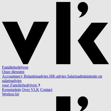
Familiebedrijven
Onze diensten
Accountancy
Belastingadvies
HR-advies
Salarisadministratie en
salarisadvies
voor
Familiebedrijven
Kennisplein
Over VLK
Contact
Werken bij