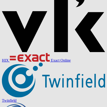
HIX
Exact Online
Twinfield